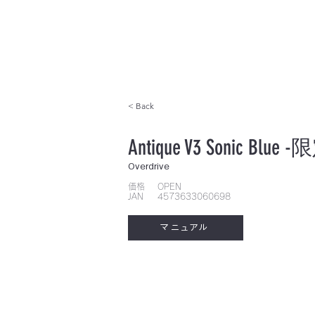
< Back
Antique V3 Sonic Blue
Overdrive
​価格
OPEN
JAN
4573633060698
マニュアル