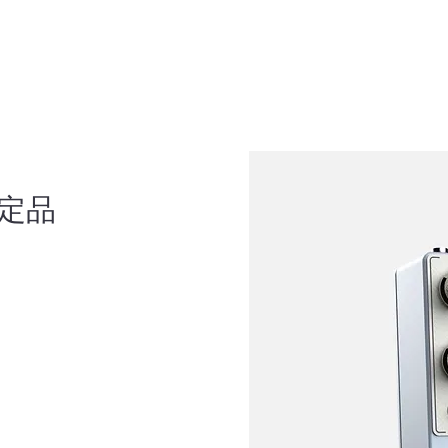
HOME
PRODUCT
ABOUT
MOVIE
 -限定品