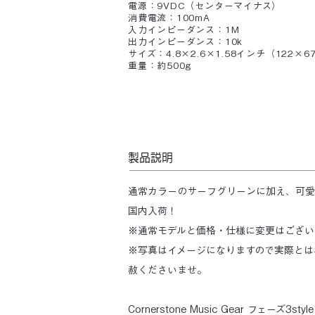
電源：9VDC（センターマイナス）
消費電流：100mA
入力インピーダンス：1M
出力インピーダンス：10k
サイズ：4.8×2.6×1.58インチ（122×6
重量：約500g
製品説明
通常カラーのサーフグリーンに加え、可愛
国内入荷！
※通常モデルと価格・仕様に変更はござい
※写真はイメージになりますので実際とは
赦くださいませ。
Cornerstone Music Gear フェーズ